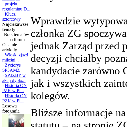
·
projekt
regulaminu D...
·
Klucz
Wprawdzie wytypowa
sztorcowy
Najciekawsze
tematy
członka ZG spoczywa 
Brak tematów
na forum
jednak Zarząd przed 
Ostatnie
artykuły
decyzji chciałby poz
·
Włoski zjazd
miłośni...
·
Życiorys
kandydacie zarówno 
SP3AMZ
·
SP3ZBY w
jak i wszystkich zai
akcji dyplo...
·
Historia ON
PZK w Pi...
kolegów.
·
Historia ON
PZK w Pi...
Losowa
Bliższe informacje na
fotografia
statutu – na stronie 