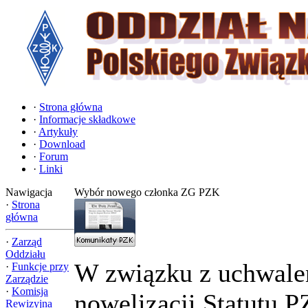
·
Strona główna
·
Informacje składkowe
·
Artykuły
·
Download
·
Forum
·
Linki
Nawigacja
Wybór nowego członka ZG PZK
·
Strona
główna
·
Zarząd
Oddziału
W związku z uchwal
·
Funkcje przy
Zarządzie
·
Komisja
nowelizacji Statutu P
Rewizyjna