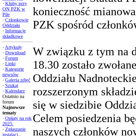
·
Kluby przy
konieczność mianowa
ON PZK w
Pile
·
Członkowie
PZK spośród członkó
Oddziału
·
Informacje
składkowe
·
Artykuły
W związku z tym na d
·
Download
·
Forum
18.30 zostało zwołan
·
Linki
·
Kategorie
Oddziału Nadnotecki
newsów
·
Galeria zdjęć
·
Szukaj
rozszerzonym składzi
·
Kalendarz
Ostatnio na
się w siedzibie Oddzi
forum
Najnowsze
tematy
Celem posiedzenia bę
·
Opłaty na rok
2025.
naszych członków no
·
Zgłaszanie
instalacj...