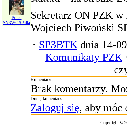
Spotkanie
opłatkowe w
Sekretarz ON PZK w 
Klubie Seniora
Praca
SN3WOSP dla
Wojciech Piwoński 
WOŚP 2017
·
SP3BTK
dnia 14-09
Komunikaty PZK
cz
Komentarze
Brak komentarzy. Moż
Dodaj komentarz
Zaloguj się
, aby móc 
Copyright © 2