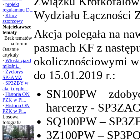
Związku Krótkofalow
·
projekt
regulaminu D...
Wydziału Łączności
·
Klucz
sztorcowy
Najciekawsze
Akcja polegała na naw
tematy
Brak tematów
na forum
pasmach KF z następu
Ostatnie
artykuły
okolicznościowymi w 
·
Włoski zjazd
miłośni...
do 15.01.2019 r.:
·
Życiorys
SP3AMZ
·
SP3ZBY w
akcji dyplo...
SN100PW – zdobyci
·
Historia ON
PZK w Pi...
harcerzy - SP3ZA
·
Historia ON
PZK w Pi...
Losowa
SQ100PW – SP3Z
fotografia
3Z100PW – SP3P