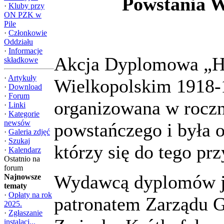
Powstania W
·
Kluby przy
ON PZK w
Pile
·
Członkowie
Oddziału
·
Informacje
Akcja Dyplomowa „H
składkowe
·
Artykuły
Wielkopolskim 1918-1
·
Download
·
Forum
organizowana w roczn
·
Linki
·
Kategorie
newsów
powstańczego i była 
·
Galeria zdjęć
·
Szukaj
którzy się do tego prz
·
Kalendarz
Ostatnio na
forum
Wydawcą dyplomów j
Najnowsze
tematy
·
Opłaty na rok
patronatem Zarządu 
2025.
·
Zgłaszanie
instalacj...