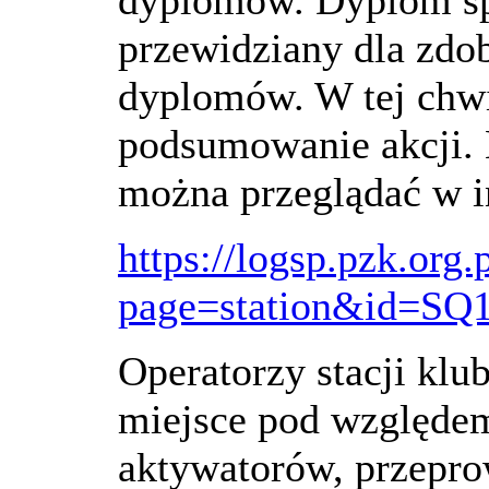
dyplomów. Dyplom spe
przewidziany dla zd
dyplomów. W tej chwil
podsumowanie akcji. L
można przeglądać w i
https://logsp.pzk.org.
page=station&id=S
Operatorzy stacji kl
miejsce pod względe
aktywatorów, przepro