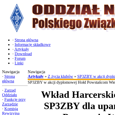
·
Strona główna
·
Informacje składkowe
·
Artykuły
·
Download
·
Forum
·
Linki
Nawigacja
Nawigacja
·
Strona
Artykuły
»
Z życia klubów
»
SP3ZBY w akcji dypl
główna
SP3ZBY w akcji dyplomowej Hołd Powstańcom Wie
·
Zarząd
Wkład Harcerski
Oddziału
·
Funkcje przy
SP3ZBY dla upa
Zarządzie
·
Komisja
Rewizyjna