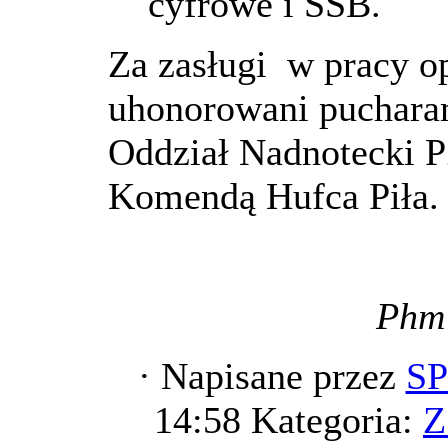
cyfrowe i SSB.
Za zasługi w pracy op
uhonorowani puchara
Oddział Nadnotecki P
Komendą Hufca Piła.
Phm
·
Napisane przez
S
14:58
Kategoria:
Z