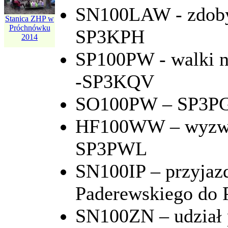
SN100LAW - zdobyc
Trofea Jurka
SP3-1058
Stanica ZHP w
Próchnówku
SP3KPH
2014
SP100PW - walki n
-SP3KQV
SO100PW – SP3P
HF100WW – wyzwol
SP3PWL
SN100IP – przyjaz
Paderewskiego do
SN100ZN – udział 