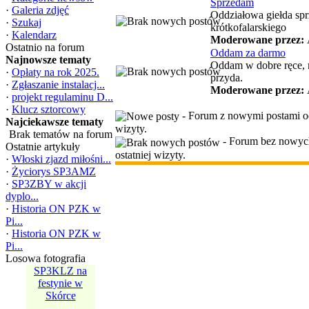
Sprzedam
·
Galeria zdjęć
Oddziałowa giełda spr
·
Szukaj
krótkofalarskiego
·
Kalendarz
Moderowane przez:
Ostatnio na forum
Oddam za darmo
Najnowsze tematy
Oddam w dobre ręce, 
·
Opłaty na rok 2025.
przyda.
·
Zgłaszanie instalacj...
Moderowane przez:
·
projekt regulaminu D...
·
Klucz sztorcowy
- Forum z nowymi postami od
Najciekawsze tematy
wizyty.
Brak tematów na forum
- Forum bez nowyc
Ostatnie artykuły
ostatniej wizyty.
·
Włoski zjazd miłośni...
·
Życiorys SP3AMZ
·
SP3ZBY w akcji
dyplo...
·
Historia ON PZK w
Pi...
·
Historia ON PZK w
Pi...
Losowa fotografia
KRÓTKOFALOWCY
SP3KLZ na
- DZIECIOM
festynie w
NIEPEŁNOSPRA...
Skórce