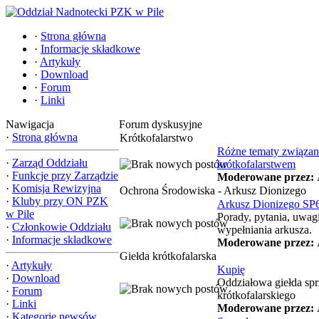
·
Strona główna
·
Informacje składkowe
·
Artykuły
·
Download
·
Forum
·
Linki
Nawigacja
Forum dyskusyjne
·
Strona główna
Krótkofalarstwo
Różne tematy związan
·
Zarząd Oddziału
krótkofalarstwem
·
Funkcje przy Zarządzie
Moderowane przez:
·
Komisja Rewizyjna
Ochrona Środowiska - Arkusz Dionizego
·
Kluby przy ON PZK
Arkusz Dionizego SP
w Pile
Porady, pytania, uwag
·
Członkowie Oddziału
wypełniania arkusza.
·
Informacje składkowe
Moderowane przez:
Giełda krótkofalarska
·
Artykuły
Kupię
·
Download
Oddziałowa giełda spr
·
Forum
krótkofalarskiego
·
Linki
Moderowane przez:
·
Kategorie newsów