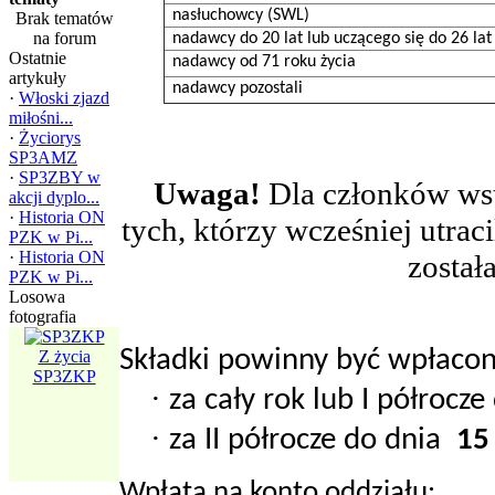
nasłuchowcy (SWL)
Brak tematów
na forum
nadawcy do 20 lat lub uczącego się do 26 lat
Ostatnie
nadawcy od 71 roku życia
artykuły
nadawcy pozostali
·
Włoski zjazd
miłośni...
·
Życiorys
SP3AMZ
·
SP3ZBY w
Uwaga!
Dla członków wst
akcji dyplo...
·
Historia ON
tych, którzy wcześniej utrac
PZK w Pi...
·
Historia ON
został
PZK w Pi...
Losowa
fotografia
Walne Zebranie
Składki powinny być wpłacon
Sprawozdawcze,
Z życia
SP3ZKP
Ujście ...
·
za cały rok lub I półrocz
·
za II półrocze do dnia
15 
Wpłata na konto oddziału: