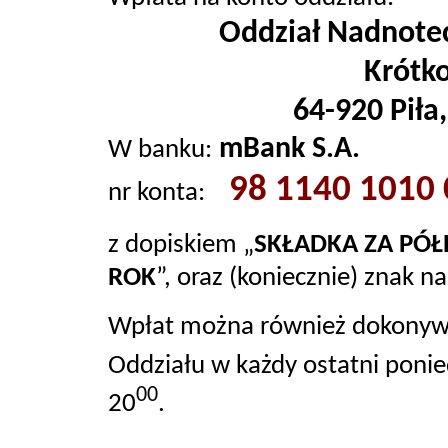
Oddział Nadnotec
Krótk
64-920 Piła,
mBank S.A.
W banku:
98 1140 1010
nr konta:
z dopiskiem „
SKŁADKA ZA
PÓŁ
ROK
”, oraz (koniecznie) znak 
Wpłat można również dokonywa
Oddziału w każdy ostatni ponie
00
20
.