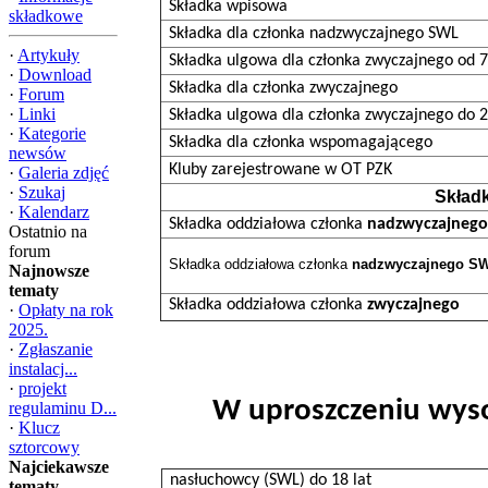
Składka wpisowa
składkowe
Składka dla członka nadzwyczajnego SWL
·
Artykuły
Składka ulgowa dla członka zwyczajnego od 7
·
Download
Składka dla członka zwyczajnego
·
Forum
·
Linki
Składka ulgowa dla członka zwyczajnego do 20
·
Kategorie
Składka dla członka wspomagającego
newsów
Kluby zarejestrowane w OT PZK
·
Galeria zdjęć
·
Szukaj
Składk
·
Kalendarz
Składka oddziałowa członka
nadzwyczajnego
Ostatnio na
forum
Składka oddziałowa członka
nadzwyczajnego SWL
Najnowsze
tematy
Składka oddziałowa członka
zwyczajnego
·
Opłaty na rok
2025.
·
Zgłaszanie
instalacj...
·
projekt
W uproszczeniu wysok
regulaminu D...
·
Klucz
sztorcowy
Najciekawsze
nasłuchowcy (SWL) do 18 lat
tematy