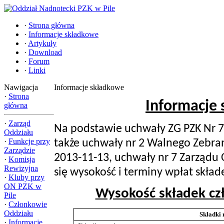
·
Strona główna
·
Informacje składkowe
·
Artykuły
·
Download
·
Forum
·
Linki
Nawigacja
Informacje składkowe
·
Strona
Informacje
główna
·
Zarząd
Na podstawie uchwały ZG PZK Nr 7
Oddziału
·
Funkcje przy
także uchwały nr 2 Walnego Zebran
Zarządzie
2013-11-13, uchwały
nr 7 Zarządu 
·
Komisja
Rewizyjna
się wysokość i terminy wpłat skład
·
Kluby przy
ON PZK w
Wysokość składek cz
Pile
·
Członkowie
Oddziału
Składki
·
Informacje