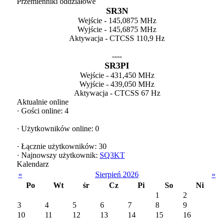
Przemienniki oddziałowe
SR3N
Wejście - 145,0875 MHz
Wyjście - 145,6875 MHz
Aktywacja - CTCSS 110,9 Hz
----
SR3PI
Wejście - 431,450 MHz
Wyjście - 439,050 MHz
Aktywacja - CTCSS 67 Hz
Aktualnie online
·
Gości online: 4
·
Użytkowników online: 0
·
Łącznie użytkowników: 30
·
Najnowszy użytkownik:
SQ3KT
Kalendarz
«
Sierpień 2026
»
Po
Wt
śr
Cz
Pi
So
Ni
1
2
3
4
5
6
7
8
9
10
11
12
13
14
15
16