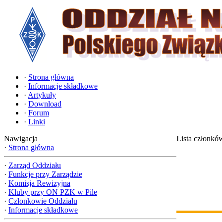
·
Strona główna
·
Informacje składkowe
·
Artykuły
·
Download
·
Forum
·
Linki
Nawigacja
Lista członkó
·
Strona główna
·
Zarząd Oddziału
·
Funkcje przy Zarządzie
·
Komisja Rewizyjna
·
Kluby przy ON PZK w Pile
·
Członkowie Oddziału
·
Informacje składkowe