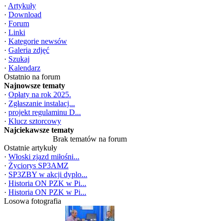
·
Artykuły
·
Download
·
Forum
·
Linki
·
Kategorie newsów
·
Galeria zdjęć
·
Szukaj
·
Kalendarz
Ostatnio na forum
Najnowsze tematy
·
Opłaty na rok 2025.
·
Zgłaszanie instalacj...
·
projekt regulaminu D...
·
Klucz sztorcowy
Najciekawsze tematy
Brak tematów na forum
Ostatnie artykuły
·
Włoski zjazd miłośni...
·
Życiorys SP3AMZ
·
SP3ZBY w akcji dyplo...
·
Historia ON PZK w Pi...
·
Historia ON PZK w Pi...
Losowa fotografia