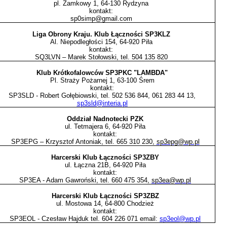
pl. Zamkowy 1, 64-130 Rydzyna
kontakt:
sp0simp@gmail.com
Liga Obrony Kraju. Klub Łączności SP3KLZ
Al. Niepodległości 154, 64-920 Piła
kontakt:
SQ3LVN – Marek Stołowski, tel. 504 135 820
Klub Krótkofalowców SP3PKC "LAMBDA"
Pl. Straży Pożarnej 1, 63-100 Śrem
kontakt:
SP3SLD - Robert Gołębiowski, tel. 502 536 844, 061 283 44 13,
sp3sld@interia.pl
Oddział Nadnotecki PZK
ul. Tetmajera 6, 64-920 Piła
kontakt:
SP3EPG – Krzysztof Antoniak, tel. 665 310 230,
sp3epg@wp.pl
Harcerski Klub Łączności SP3ZBY
ul. Łączna 21B, 64-920 Piła
kontakt:
SP3EA - Adam Gawroński, tel. 660 475 354,
sp3ea@wp.pl
Harcerski Klub Łączności SP3ZBZ
ul. Mostowa 14, 64-800 Chodzież
kontakt:
SP3EOL - Czesław Hajduk tel. 604 226 071 email:
sp3eol@wp.pl