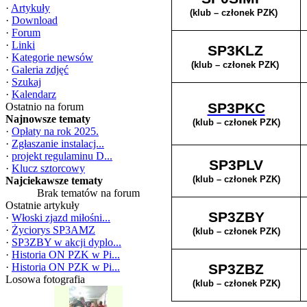
·
Artykuły
(klub – członek PZK)
·
Download
·
Forum
·
Linki
SP3KLZ
·
Kategorie newsów
(klub – członek PZK)
·
Galeria zdjęć
·
Szukaj
·
Kalendarz
SP3PKC
Ostatnio na forum
Najnowsze tematy
(klub – członek PZK)
·
Opłaty na rok 2025.
·
Zgłaszanie instalacj...
·
projekt regulaminu D...
SP3PLV
·
Klucz sztorcowy
(klub – członek PZK)
Najciekawsze tematy
Brak tematów na forum
Ostatnie artykuły
SP3ZBY
·
Włoski zjazd miłośni...
·
Życiorys SP3AMZ
(klub – członek PZK)
·
SP3ZBY w akcji dyplo...
·
Historia ON PZK w Pi...
·
Historia ON PZK w Pi...
SP3ZBZ
Losowa fotografia
(klub – członek PZK)