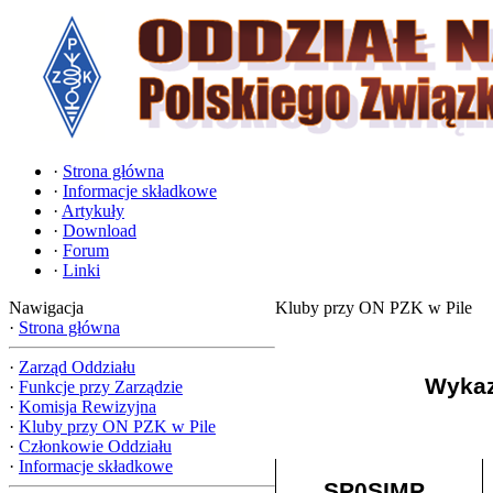
·
Strona główna
·
Informacje składkowe
·
Artykuły
·
Download
·
Forum
·
Linki
Nawigacja
Kluby przy ON PZK w Pile
·
Strona główna
·
Zarząd Oddziału
Wykaz
·
Funkcje przy Zarządzie
·
Komisja Rewizyjna
·
Kluby przy ON PZK w Pile
·
Członkowie Oddziału
·
Informacje składkowe
SP0SIMP