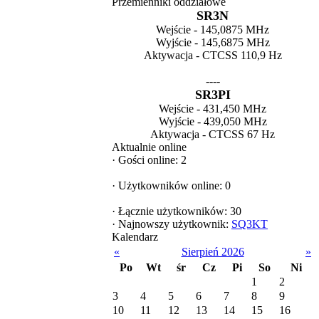
Przemienniki oddziałowe
SR3N
Wejście - 145,0875 MHz
Wyjście - 145,6875 MHz
Aktywacja - CTCSS 110,9 Hz
----
SR3PI
Wejście - 431,450 MHz
Wyjście - 439,050 MHz
Aktywacja - CTCSS 67 Hz
Aktualnie online
·
Gości online: 2
·
Użytkowników online: 0
·
Łącznie użytkowników: 30
·
Najnowszy użytkownik:
SQ3KT
Kalendarz
«
Sierpień 2026
»
Po
Wt
śr
Cz
Pi
So
Ni
1
2
3
4
5
6
7
8
9
10
11
12
13
14
15
16