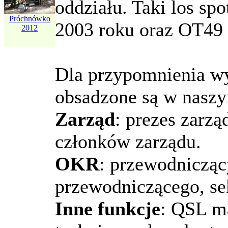
oddziału. Taki los sp
Próchnówko
Fundacja
2003 roku oraz OT49 
STWORZENIA
2012
PANA
SMOLENIA
Dla przypomnienia wy
obsadzone są w naszy
Zarząd
: prezes zarzą
członków zarządu.
OKR
: przewodnicząc
przewodniczącego, sek
Inne funkcje
: QSL m