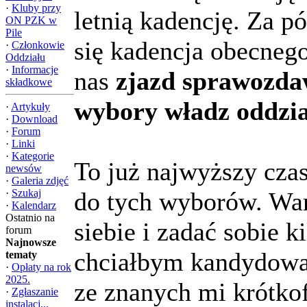
·
Kluby przy
letnią kadencję. Za p
ON PZK w
Pile
się kadencja obecneg
·
Członkowie
Oddziału
·
Informacje
nas
zjazd sprawozda
składkowe
wybory władz oddzia
·
Artykuły
·
Download
·
Forum
·
Linki
·
Kategorie
To już najwyższy czas
newsów
·
Galeria zdjęć
·
Szukaj
do tych wyborów. War
·
Kalendarz
Ostatnio na
siebie i zadać sobie k
forum
Najnowsze
chciałbym kandydować
tematy
·
Opłaty na rok
2025.
ze znanych mi krótk
·
Zgłaszanie
instalacj...