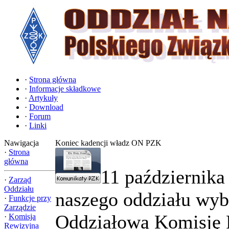
·
Strona główna
·
Informacje składkowe
·
Artykuły
·
Download
·
Forum
·
Linki
Nawigacja
Koniec kadencji władz ON PZK
·
Strona
główna
11 października
·
Zarząd
Oddziału
naszego oddziału wyb
·
Funkcje przy
Zarządzie
Oddziałową Komisję R
·
Komisja
Rewizyjna