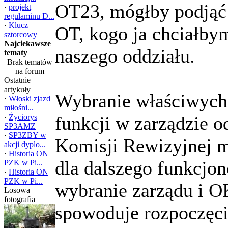
OT23, mógłby podjąć 
·
projekt
regulaminu D...
·
Klucz
OT, kogo ja chciałby
sztorcowy
Najciekawsze
naszego oddziału.
tematy
Brak tematów
na forum
Ostatnie
artykuły
Wybranie właściwych 
·
Włoski zjazd
miłośni...
·
Życiorys
funkcji w zarządzie o
SP3AMZ
·
SP3ZBY w
Komisji Rewizyjnej 
akcji dyplo...
·
Historia ON
dla dalszego funkcjo
PZK w Pi...
·
Historia ON
PZK w Pi...
wybranie zarządu i O
Losowa
fotografia
spowoduje rozpoczęci