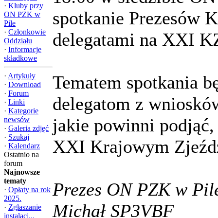
·
Kluby przy
spotkanie Prezesów 
ON PZK w
Pile
·
Członkowie
delegatami na XXI 
Oddziału
·
Informacje
składkowe
·
Artykuły
Tematem spotkania bę
·
Download
·
Forum
delegatom z wniosków
·
Linki
·
Kategorie
jakie powinni podjąć,
newsów
·
Galeria zdjęć
·
Szukaj
XXI Krajowym Zjeźd
·
Kalendarz
Ostatnio na
forum
Najnowsze
tematy
Prezes ON PZK w Pil
·
Opłaty na rok
2025.
Michał SP3VBF
·
Zgłaszanie
instalacj...