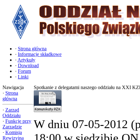
·
Strona główna
·
Informacje składkowe
·
Artykuły
·
Download
·
Forum
·
Linki
Nawigacja
Spotkanie z delegatami naszego oddziału na XXI 
·
Strona
główna
·
Zarząd
Oddziału
W dniu 07-05-2012 (p
·
Funkcje przy
Zarządzie
·
Komisja
18:00 w siedzibie ON
Rewizyjna