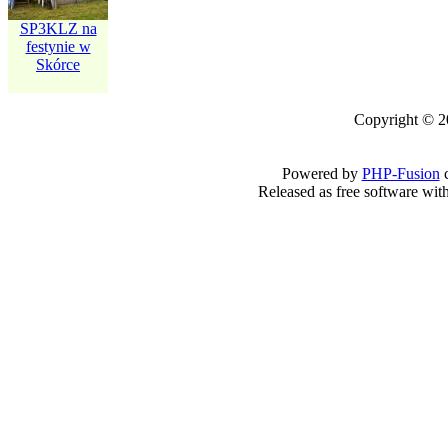
SP3KLZ na
Jubileusz 40-
festynie w
lecia ON PZK
Skórce
w Pile
Copyright © 2
Powered by
PHP-Fusion
c
Released as free software wit