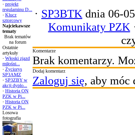
·
projekt
regulaminu D...
·
SP3BTK
dnia 06-05
·
Klucz
sztorcowy
Komunikaty PZK
Najciekawsze
tematy
cz
Brak tematów
na forum
Ostatnie
Komentarze
artykuły
Brak komentarzy. Moż
·
Włoski zjazd
miłośni...
·
Życiorys
Dodaj komentarz
SP3AMZ
Zaloguj się
, aby móc 
·
SP3ZBY w
akcji dyplo...
·
Historia ON
PZK w Pi...
·
Historia ON
PZK w Pi...
Losowa
fotografia