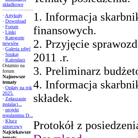
składkowe
1. Informacja skarbni
·
Artykuły
·
Download
finansowych.
·
Forum
·
Linki
·
Kategorie
2. Przyjęcie sprawoz
newsów
·
Galeria zdjęć
2011 .r.
·
Szukaj
·
Kalendarz
Ostatnio na
3. Preliminarz budżet
forum
Najnowsze
4. Informacja skarbni
tematy
·
Opłaty na rok
2025.
składek.
·
Zgłaszanie
instalacj...
·
projekt
regulaminu D...
·
Klucz
Protokół z posiedzeni
sztorcowy
Najciekawsze
tematy