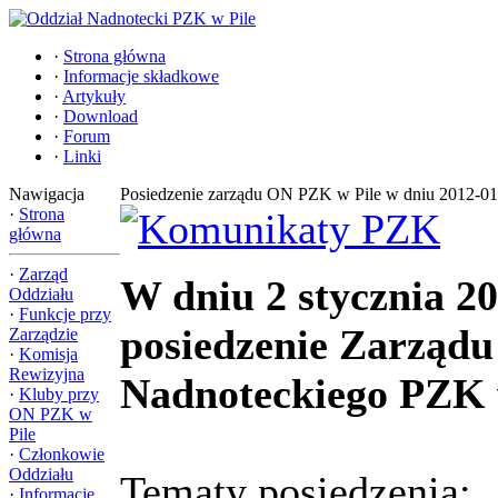
·
Strona główna
·
Informacje składkowe
·
Artykuły
·
Download
·
Forum
·
Linki
Nawigacja
Posiedzenie zarządu ON PZK w Pile w dniu 2012-01
·
Strona
główna
·
Zarząd
W dniu 2 stycznia 20
Oddziału
·
Funkcje przy
posiedzenie Zarządu
Zarządzie
·
Komisja
Rewizyjna
Nadnoteckiego PZK 
·
Kluby przy
ON PZK w
Pile
·
Członkowie
Oddziału
Tematy posiedzenia:
·
Informacje