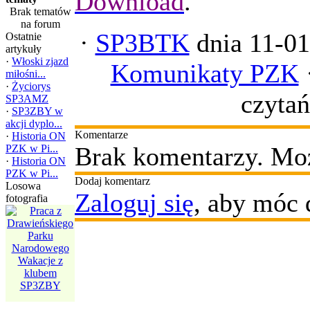
Download
.
Brak tematów
na forum
·
SP3BTK
dnia 11-01
Ostatnie
artykuły
·
Włoski zjazd
Komunikaty PZK
miłośni...
·
Życiorys
czytań
SP3AMZ
·
SP3ZBY w
akcji dyplo...
Komentarze
·
Historia ON
Brak komentarzy. Moż
PZK w Pi...
·
Historia ON
PZK w Pi...
Dodaj komentarz
Losowa
Zaloguj się
, aby móc 
fotografia
Wakacje z
Zakończenie
klubem
SP3ZBY
obozu w
Próchnówku