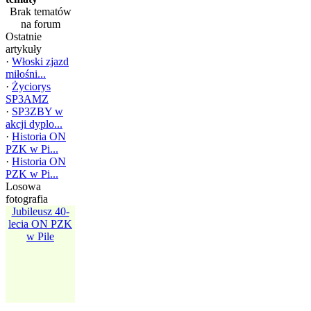
Brak tematów
na forum
Ostatnie
artykuły
·
Włoski zjazd
miłośni...
·
Życiorys
SP3AMZ
·
SP3ZBY w
akcji dyplo...
·
Historia ON
PZK w Pi...
·
Historia ON
PZK w Pi...
Losowa
fotografia
Jubileusz 40-
lecia ON PZK
Zdjęcia
kolegów
w Pile
SILENT KEY
z OT-23 w ...