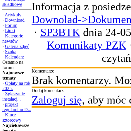
Informacja z posiedze
składkowe
·
Artykuły
Downolad->Dokument
·
Download
·
Forum
·
SP3BTK
dnia 24-05
·
Linki
·
Kategorie
newsów
Komunikaty PZK
·
Galeria zdjęć
·
Szukaj
czytań
·
Kalendarz
Ostatnio na
forum
Komentarze
Najnowsze
Brak komentarzy. Moż
tematy
·
Opłaty na rok
2025.
Dodaj komentarz
·
Zgłaszanie
Zaloguj się
, aby móc 
instalacj...
·
projekt
regulaminu D...
·
Klucz
sztorcowy
Najciekawsze
tematy