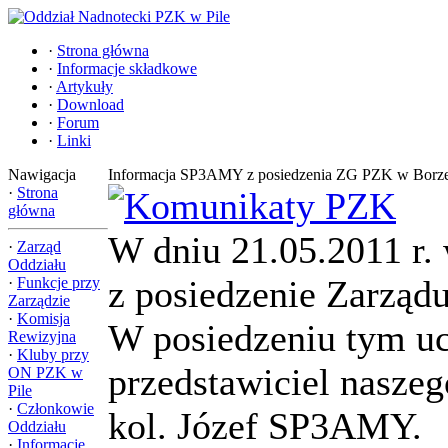
·
Strona główna
·
Informacje składkowe
·
Artykuły
·
Download
·
Forum
·
Linki
Nawigacja
Informacja SP3AMY z posiedzenia ZG PZK w Borze
·
Strona
główna
W dniu 21.05.2011 r. 
·
Zarząd
Oddziału
z posiedzenie Zarzą
·
Funkcje przy
Zarządzie
·
Komisja
W posiedzeniu tym uc
Rewizyjna
·
Kluby przy
przedstawiciel naszeg
ON PZK w
Pile
·
Członkowie
kol. Józef SP3AMY.
Oddziału
·
Informacje