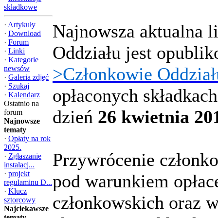
składkowe
·
Artykuły
Najnowsza aktualna l
·
Download
·
Forum
Oddziału jest opubl
·
Linki
·
Kategorie
>Członkowie Oddział
newsów
·
Galeria zdjęć
·
Szukaj
opłaconych składkach
·
Kalendarz
Ostatnio na
dzień
26 kwietnia 20
forum
Najnowsze
tematy
·
Opłaty na rok
2025.
Przywrócenie członk
·
Zgłaszanie
instalacj...
·
projekt
pod warunkiem opłace
regulaminu D...
·
Klucz
członkowskich oraz w
sztorcowy
Najciekawsze
tematy