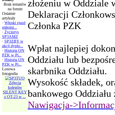
złożeniu w Oddziale
Brak tematów
na forum
Deklaracji Członkows
Ostatnie
artykuły
Członka PZK
·
Włoski zjazd
miłośni...
·
Życiorys
SP3AMZ
·
SP3ZBY w
Wpłat najlepiej doko
akcji dyplo...
·
Historia ON
PZK w Pi...
Oddziału lub bezpośr
·
Historia ON
PZK w Pi...
skarbnika Oddziału.
Losowa
fotografia
Praca
Wysokość składek, or
SN3WOSP dla
Zdjęcia
WOŚP 2017
kolegów
bankowego Oddziału z
SILENT KEY
z OT-23 w ...
Nawigacja->Informac