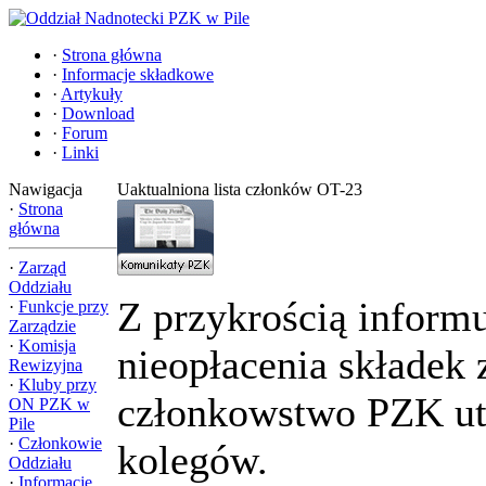
·
Strona główna
·
Informacje składkowe
·
Artykuły
·
Download
·
Forum
·
Linki
Nawigacja
Uaktualniona lista członków OT-23
·
Strona
główna
·
Zarząd
Oddziału
Z przykrością inform
·
Funkcje przy
Zarządzie
·
Komisja
nieopłacenia składek 
Rewizyjna
·
Kluby przy
członkowstwo PZK utr
ON PZK w
Pile
·
Członkowie
kolegów.
Oddziału
·
Informacje