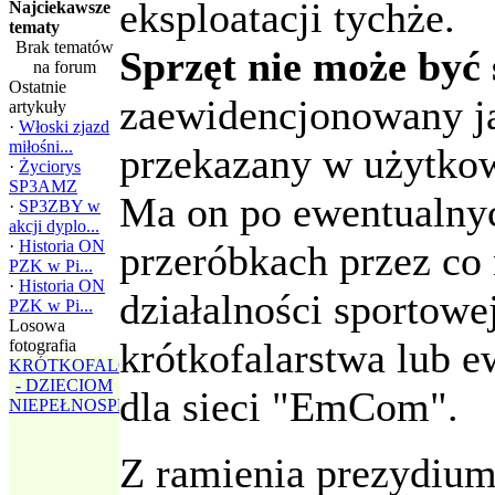
eksploatacji tychże.
Najciekawsze
tematy
Brak tematów
Sprzęt nie może być
na forum
Ostatnie
zaewidencjonowany ja
artykuły
·
Włoski zjazd
miłośni...
przekazany w użytko
·
Życiorys
SP3AMZ
Ma on po ewentualnyc
·
SP3ZBY w
akcji dyplo...
·
Historia ON
przeróbkach przez co 
PZK w Pi...
·
Historia ON
działalności sportow
PZK w Pi...
Losowa
krótkofalarstwa lub 
fotografia
KRÓTKOFALOWCY
Praca
SN3WOSP dla
- DZIECIOM
dla sieci "EmCom".
NIEPEŁNOSPRA...
WOŚP 2017
Z ramienia prezydium