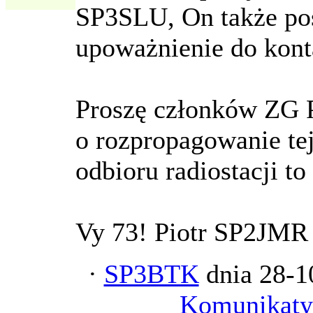
SP3SLU, On także po
upoważnienie do kont
Proszę członków ZG
o rozpropagowanie tej
odbioru radiostacji to
Vy 73! Piotr SP2JMR
·
SP3BTK
dnia 28-1
Komunikat