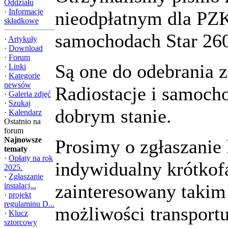
Oddziału
·
Informacje
nieodpłatnym dla PZK
składkowe
samochodach Star 260
·
Artykuły
·
Download
·
Forum
Są one do odebrania 
·
Linki
·
Kategorie
newsów
Radiostacje i samoch
·
Galeria zdjęć
·
Szukaj
dobrym stanie.
·
Kalendarz
Ostatnio na
forum
Najnowsze
Prosimy o zgłaszanie 
tematy
·
Opłaty na rok
indywidualny krótkofa
2025.
·
Zgłaszanie
zainteresowany takim
instalacj...
·
projekt
regulaminu D...
możliwości transportu
·
Klucz
sztorcowy