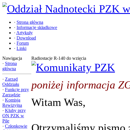
·
Strona główna
·
Informacje składkowe
·
Artykuły
·
Download
·
Forum
·
Linki
Nawigacja
Radiostacje R-140 do wzięcia
·
Strona
główna
·
Zarząd
poniżej informacja Z
Oddziału
·
Funkcje przy
Zarządzie
Witam Was,
·
Komisja
Rewizyjna
·
Kluby przy
ON PZK w
Pile
Otrzymaliśmy pismo 
·
Członkowie