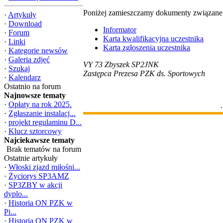
Poniżej zamieszczamy dokumenty związane z
·
Artykuły
·
Download
Informator
·
Forum
Karta kwalifikacyjna uczestnika
·
Linki
Karta zgłoszenia uczestnika
·
Kategorie newsów
·
Galeria zdjęć
VY 73 Zbyszek SP2JNK
·
Szukaj
Zastępca Prezesa PZK ds. Sportowych
·
Kalendarz
Ostatnio na forum
Najnowsze tematy
·
Opłaty na rok 2025.
·
·
Zgłaszanie instalacj...
·
projekt regulaminu D...
·
Klucz sztorcowy
Najciekawsze tematy
Brak tematów na forum
Ostatnie artykuły
·
Włoski zjazd miłośni...
·
Życiorys SP3AMZ
·
SP3ZBY w akcji
dyplo...
·
Historia ON PZK w
Pi...
·
Historia ON PZK w