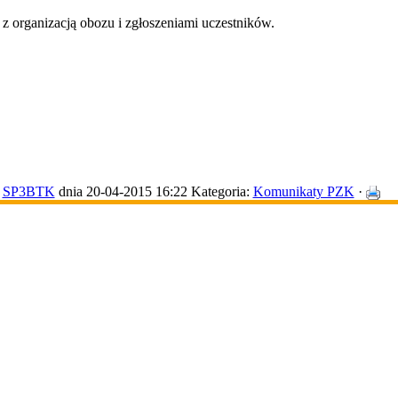
 organizacją obozu i zgłoszeniami uczestników.
SP3BTK
dnia 20-04-2015 16:22
Kategoria:
Komunikaty PZK
·