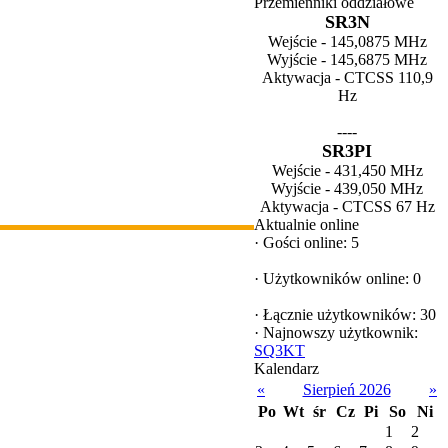
Przemienniki oddziałowe
SR3N
Wejście - 145,0875 MHz
Wyjście - 145,6875 MHz
Aktywacja - CTCSS 110,9
Hz
----
SR3PI
Wejście - 431,450 MHz
Wyjście - 439,050 MHz
Aktywacja - CTCSS 67 Hz
Aktualnie online
·
Gości online: 5
·
Użytkowników online: 0
·
Łącznie użytkowników: 30
·
Najnowszy użytkownik:
SQ3KT
Kalendarz
«
Sierpień 2026
»
Po
Wt
śr
Cz
Pi
So
Ni
1
2