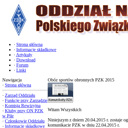
·
Strona główna
·
Informacje składkowe
·
Artykuły
·
Download
·
Forum
·
Linki
Nawigacja
Obóz sportów obronnych PZK 2015
·
Strona główna
·
Zarząd Oddziału
·
Funkcje przy Zarządzie
·
Komisja Rewizyjna
Witam Wszystkich
·
Kluby przy ON PZK
w Pile
Niniejszym z dniem 20.04.2015 r. zostaje o
·
Członkowie Oddziału
komunikacie PZK w dniu 22.04.2015 r.
·
Informacje składkowe