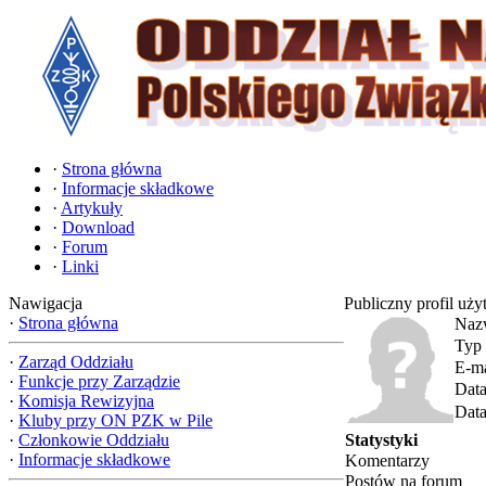
·
Strona główna
·
Informacje składkowe
·
Artykuły
·
Download
·
Forum
·
Linki
Nawigacja
Publiczny profil uż
·
Strona główna
Naz
Typ 
·
Zarząd Oddziału
E-ma
·
Funkcje przy Zarządzie
Data
·
Komisja Rewizyjna
Data
·
Kluby przy ON PZK w Pile
·
Członkowie Oddziału
Statystyki
·
Informacje składkowe
Komentarzy
Postów na forum