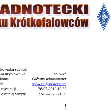
ytkownika sp3wxh
wa użytkownika
sp3wxh
konta
Główny administrator
il
sp3wxh@sp3wxh.net
 rejestracji
28-07-2010 10:33
 ostatniej wizyty
22-07-2026 21:59
1
3