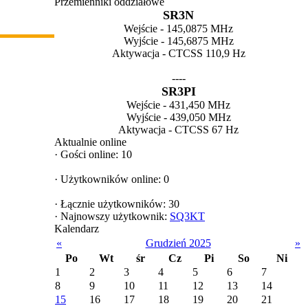
Przemienniki oddziałowe
SR3N
Wejście - 145,0875 MHz
Wyjście - 145,6875 MHz
Aktywacja - CTCSS 110,9 Hz
----
SR3PI
Wejście - 431,450 MHz
Wyjście - 439,050 MHz
Aktywacja - CTCSS 67 Hz
Aktualnie online
·
Gości online: 10
·
Użytkowników online: 0
·
Łącznie użytkowników: 30
·
Najnowszy użytkownik:
SQ3KT
Kalendarz
«
Grudzień 2025
»
Po
Wt
śr
Cz
Pi
So
Ni
1
2
3
4
5
6
7
8
9
10
11
12
13
14
15
16
17
18
19
20
21