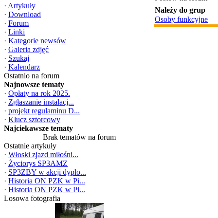
·
Artykuły
Należy do grup
·
Download
Osoby funkcyjne
·
Forum
·
Linki
·
Kategorie newsów
·
Galeria zdjęć
·
Szukaj
·
Kalendarz
Ostatnio na forum
Najnowsze tematy
·
Opłaty na rok 2025.
·
Zgłaszanie instalacj...
·
projekt regulaminu D...
·
Klucz sztorcowy
Najciekawsze tematy
Brak tematów na forum
Ostatnie artykuły
·
Włoski zjazd miłośni...
·
Życiorys SP3AMZ
·
SP3ZBY w akcji dyplo...
·
Historia ON PZK w Pi...
·
Historia ON PZK w Pi...
Losowa fotografia