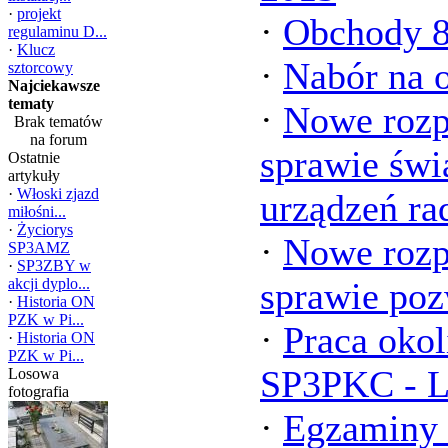
·
projekt
·
Obchody 8
regulaminu D...
·
Klucz
·
Nabór na 
sztorcowy
Najciekawsze
tematy
·
Nowe roz
Brak tematów
na forum
sprawie świ
Ostatnie
artykuły
·
Włoski zjazd
urządzeń r
miłośni...
·
Życiorys
·
Nowe roz
SP3AMZ
·
SP3ZBY w
akcji dyplo...
sprawie poz
·
Historia ON
PZK w Pi...
·
Praca oko
·
Historia ON
PZK w Pi...
SP3PKC -
Losowa
fotografia
·
Egzaminy 