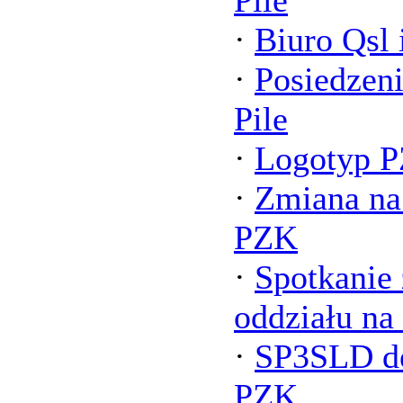
Pile
·
Biuro Qsl 
·
Posiedzen
Pile
·
Logotyp 
·
Zmiana na
PZK
·
Spotkanie 
oddziału n
·
SP3SLD d
PZK