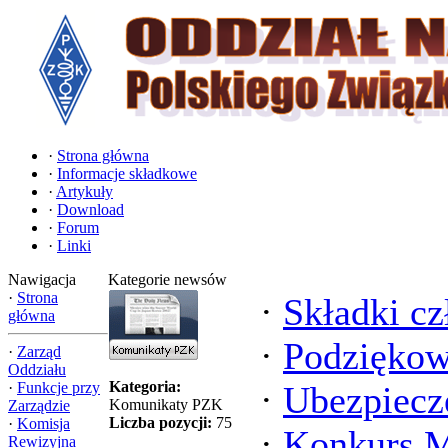
·
Strona główna
·
Informacje składkowe
·
Artykuły
·
Download
·
Forum
·
Linki
Nawigacja
Kategorie newsów
·
Strona
·
Składki c
główna
·
Podziękow
·
Zarząd
Oddziału
Kategoria:
·
Funkcje przy
·
Ubezpiecz
Komunikaty PZK
Zarządzie
Liczba pozycji:
75
·
Komisja
·
Konkurs M
Rewizyjna