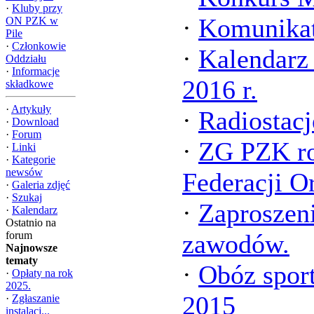
·
Kluby przy
·
Komunika
ON PZK w
Pile
·
Członkowie
·
Kalendarz
Oddziału
·
Informacje
2016 r.
składkowe
·
Artykuły
·
Radiostacj
·
Download
·
Forum
·
ZG PZK ro
·
Linki
·
Kategorie
newsów
Federacji O
·
Galeria zdjęć
·
Szukaj
·
Zaproszen
·
Kalendarz
Ostatnio na
forum
zawodów.
Najnowsze
tematy
·
Obóz spor
·
Opłaty na rok
2025.
2015
·
Zgłaszanie
instalacj...