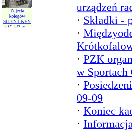
urządzeń ra
Zdjęcia
kolegów
·
Składki -
Dzień Dziecka
SILENT KEY
w Skórce
z OT-23 w ...
·
Międzyodd
Krótkofalo
·
PZK organ
w Sportach
·
Posiedzeni
09-09
·
Koniec ka
·
Informacj