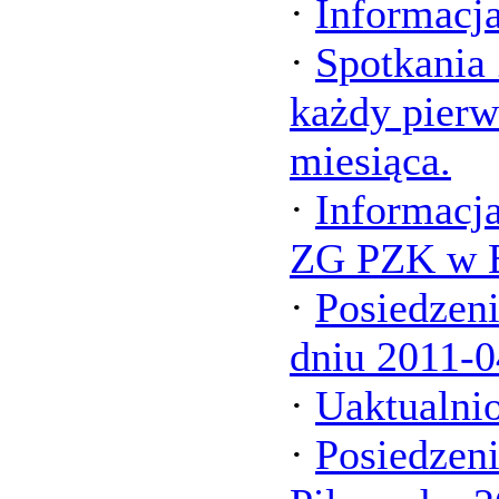
·
Informacj
·
Spotkania
każdy pierw
miesiąca.
·
Informacj
ZG PZK w B
·
Posiedzen
dniu 2011-0
·
Uaktualni
·
Posiedzen